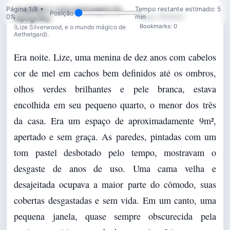
Página 1/8 •
( capítulo 1, uma mensagem do
Tempo restante estimado: 5
Posição
0%
min
Modo: PÁGINAS
hipogrifo):
Bookmarks: 0
(Lize Silverwood, e o mundo mágico de
Aethelgard).
Era noite. Lize, uma menina de dez anos com cabelos
cor de mel em cachos bem definidos até os ombros,
olhos verdes brilhantes e pele branca, estava
encolhida em seu pequeno quarto, o menor dos três
da casa. Era um espaço de aproximadamente 9m²,
apertado e sem graça. As paredes, pintadas com um
tom pastel desbotado pelo tempo, mostravam o
desgaste de anos de uso. Uma cama velha e
desajeitada ocupava a maior parte do cômodo, suas
cobertas desgastadas e sem vida. Em um canto, uma
pequena janela, quase sempre obscurecida pela