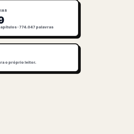
DIAS
9
capítulos · 774.047 palavras
a o próprio leitor.