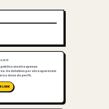
BLICO
l público mostra apenas
res. Os detalhes por obra aparecem
ra o dono do perfil.
R LINK