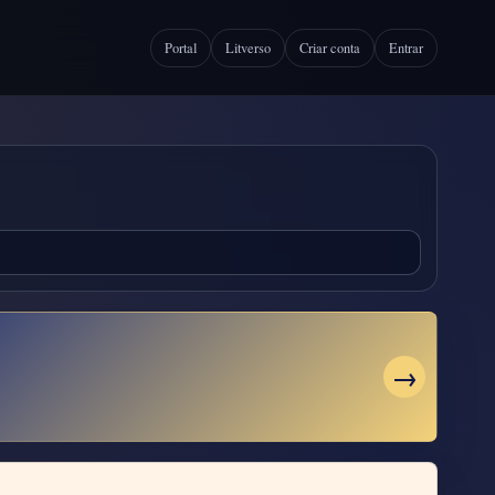
Portal
Litverso
Criar conta
Entrar
→