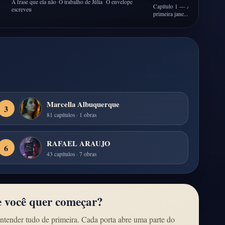
A frase que ela não
O trabalho de Júlia
O envelope
Capítulo 1 — A
escreveu
primeira jane...
Marcella Albuquerque
3
81 capítulos · 1 obras
RAFAEL ARAUJO
6
43 capítulos · 7 obras
e você quer começar?
ntender tudo de primeira. Cada porta abre uma parte do