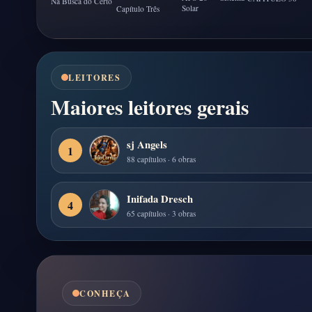
Na Busca do Certo
Solar
Capítulo Três
LEITORES
Maiores leitores gerais
sj Angels
1
88 capítulos · 6 obras
Inifada Dresch
4
65 capítulos · 3 obras
CONHEÇA