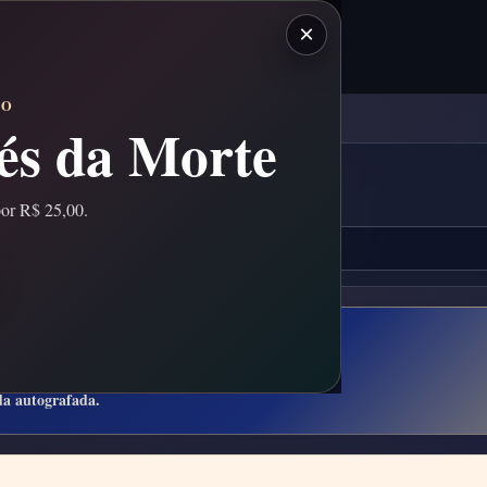
×
CO
és da Morte
por R$ 25,00.
a Bienal
da autografada.