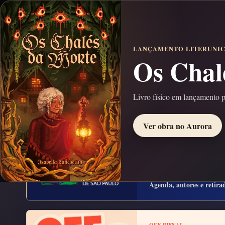
LITERUNICO
PORTAL LITERÁRIO
LANÇAMENTO LITERUNI
Os Chal
Buscar livros e autores
título
nome do autor
Digite pelo menos 2 letras. Ex.:
ou
.
Livro físico em lançamento 
Ver obra no Aurora
BIENAL SP 2026
Literunico n
Agenda, autores e retira