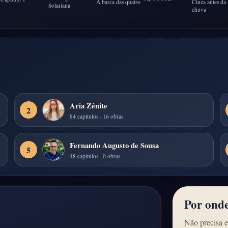
A barca das quatro
Cinza antes da
Solariana
chuva
Aria Zênite
2
84 capítulos · 16 obras
Fernando Augusto de Sousa
5
48 capítulos · 0 obras
Por ond
Não precisa e