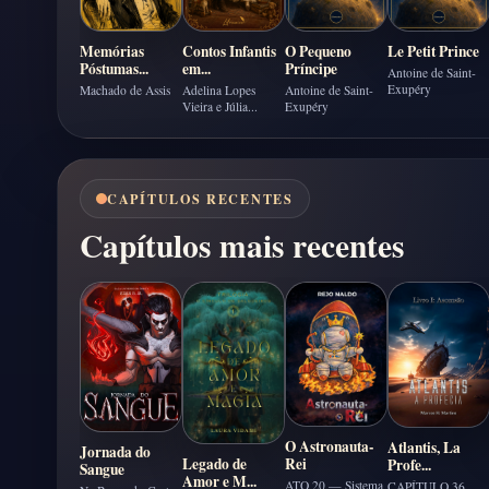
Contos Infantis
O Pequeno
Le Petit Prince
Memórias
em...
Príncipe
Póstumas...
Antoine de Saint-
Exupéry
Adelina Lopes
Antoine de Saint-
Machado de Assis
Vieira e Júlia...
Exupéry
CAPÍTULOS RECENTES
Capítulos mais recentes
O Astronauta-
Atlantis, La
Jornada do
Rei
Legado de
Profe...
Sangue
Amor e M...
ATO 20 — Sistema
CAPÍTULO 36