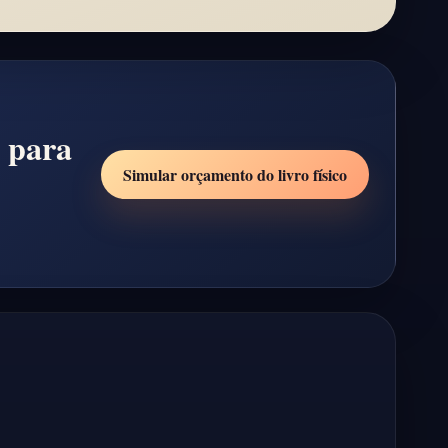
r para
Simular orçamento do livro físico