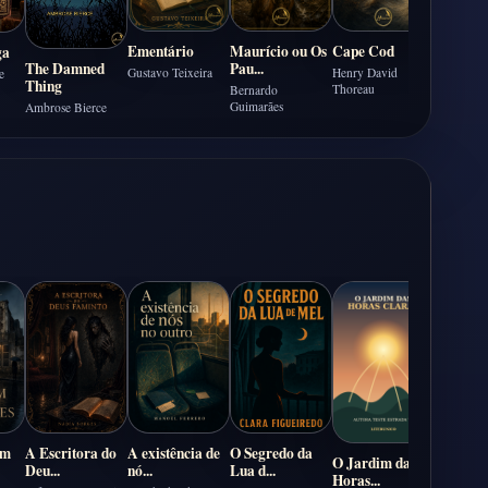
Ementário
Maurício ou Os
Cape Cod
ga
Pau...
The Damned
Gustavo Teixeira
Henry David
e
Thing
Thoreau
Bernardo
Guimarães
Ambrose Bierce
A Cidad
Janel...
Capítulo 
primeira ja
am
A Escritora do
A existência de
O Segredo da
O Jardim das
Deu...
nó...
Lua d...
Horas...