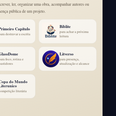
screver, ler, organizar uma obra, acompanhar autores ou
sença pública de um projeto.
Biblite
Primeiro Capítulo
para achar a próxima
para destravar a escrita
leitura
GlassDome
Litverso
para foco, rotina e
para presença,
bastidores
atualização e alcance
Copa do Mundo
Literunico
competição literária