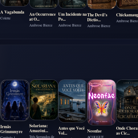
A Vagabunda
An Occurrence
Um Incidente na
The Devil's
Chickamau
Colette
at O...
Po...
Dictio...
Ambrose Bierc
Ambrose Bierce
Ambrose Bierce
Ambrose Bierce
Solariana:
Irmãs
Antes que Você
Onde Chor
Amazôni...
Neonfae
Grimmmyre
Vol...
as Cic...
Três Segundos de
AÇOUGUE
Capítulo 1