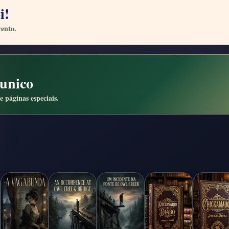
i!
vento.
unico
e páginas especiais.