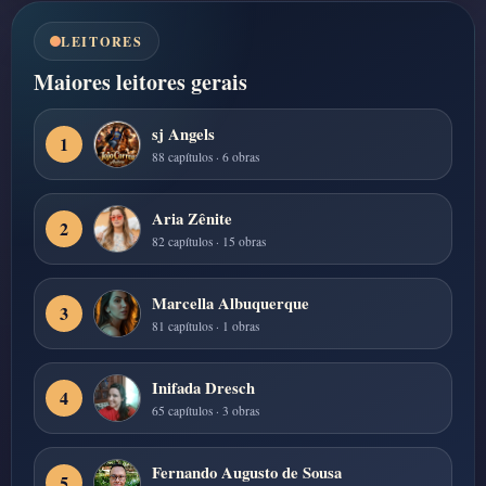
LEITORES
Maiores leitores gerais
sj Angels
1
88 capítulos · 6 obras
Aria Zênite
2
82 capítulos · 15 obras
Marcella Albuquerque
3
81 capítulos · 1 obras
Inifada Dresch
4
65 capítulos · 3 obras
Fernando Augusto de Sousa
5