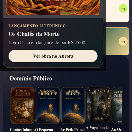
OFF-BIENAL
→
Veja como foi!
LANÇAMENTO LITERUNICO
Os Chalés da Morte
FIGURINHAS LITERUNICO
→
Livro físico em lançamento por R$ 25,00.
Álbum Literunico
Ver obra no Aurora
BIBLIOTECA
Domínio Público
A Vagabunda
An Occurre
Contos Infantis
O Pequeno
Le Petit Prince