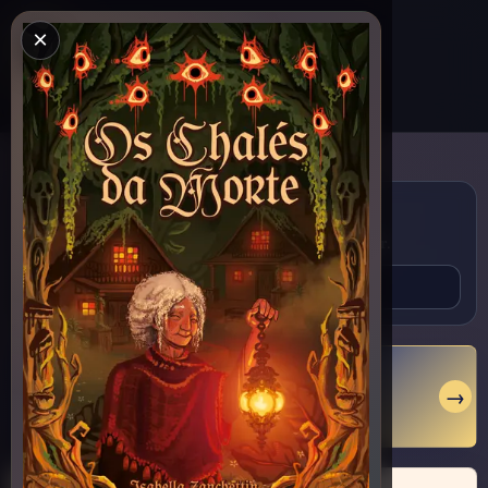
×
LITERUNICO
PORTAL LITERÁRIO
Portal
Litverso
Criar conta
Entrar
Buscar livros e autores
título
nome do autor
Digite pelo menos 2 letras. Ex.:
ou
.
BIENAL SP 2026
→
Literunico na Bienal