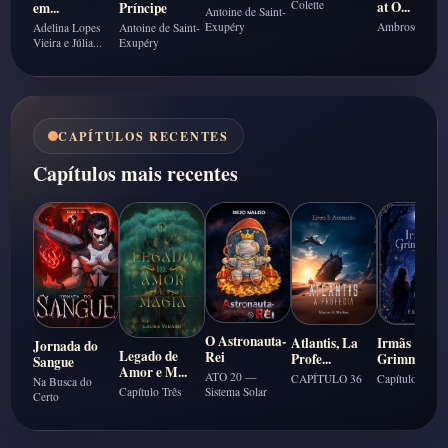
Colette
at O...
em...
Príncipe
Antoine de Saint-
Exupéry
Ambrose Bierc
Adelina Lopes
Antoine de Saint-
Vieira e Júlia...
Exupéry
CAPÍTULOS RECENTES
Capítulos mais recentes
O Astronauta-
Atlantis, La
Irmãs
Jornada do
Legado de
Rei
Profe...
Grimmmyr
Sangue
Amor e M...
ATO 20 —
CAPÍTULO 36
Capítulo 1
Na Busca do
Sistema Solar
Capítulo Três
Certo