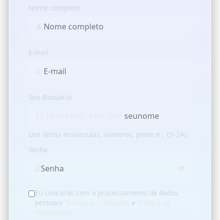
Nome completo
👤
E-mail
📧
Seu @usuário
literunico.com.br/
Use letras minúsculas, números, ponto e _ (3–24).
Senha
🔒
👁️
Eu concordo com o processamento de dados
pessoais
Termos e Condições
e
Política de
Privacidade