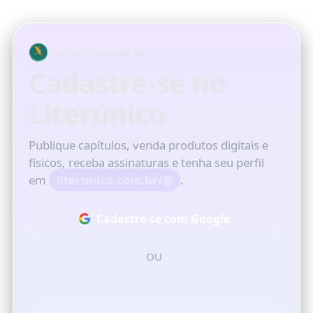
literunico.com.br
Cadastre-se no
Literúnico
Publique capítulos, venda produtos digitais e
físicos, receba assinaturas e tenha seu perfil
em
literunico.com.br/
@
.
Cadastre-se com Google
OU