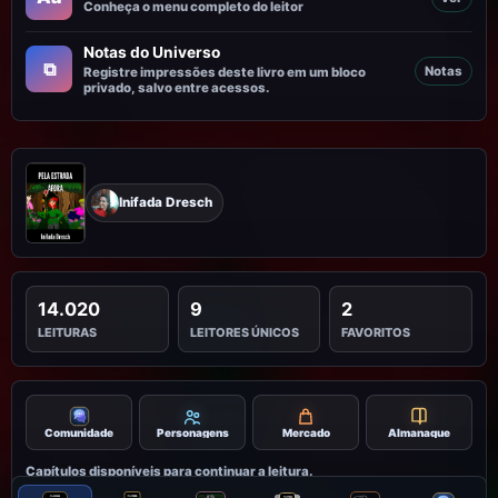
Conheça o menu completo do leitor
Notas do Universo
⧉
Notas
Registre impressões deste livro em um bloco
privado, salvo entre acessos.
Inifada Dresch
14.020
9
2
LEITURAS
LEITORES ÚNICOS
FAVORITOS
Personagens
Mercado
Almanaque
Comunidade
Capítulos disponíveis para continuar a leitura.