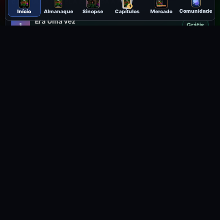
CAPÍTULOS DE PELA ESTRADA À FORA
1
Comunidade
Início
Almanaque
Sinopse
Capítulos
Mercado
Era Uma vez
1
Grátis
Cap. 1 · abrir no leitor completo
Caminho à Esquerda
2
Grátis
Cap. 2 · abrir no leitor completo
Caminho à Direita
3
Grátis
Cap. 3 · abrir no leitor completo
A prova para Admissão
5
Grátis
Cap. 5 · abrir no leitor completo
Contar a Verdade
6
Grátis
Cap. 6 · abrir no leitor completo
Explorar a Floresta
7
Grátis
Cap. 7 · abrir no leitor completo
Ouvir o Pedido de Ajuda
8
Grátis