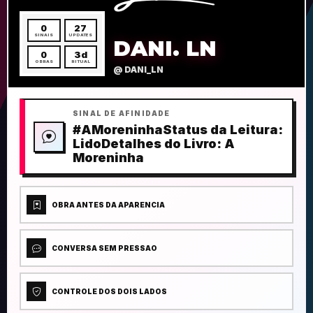
0
27
SINAIS
UPDATES
DANI. LN
0
3d
OBRAS
RITUAL
@ DANI_LN
SINAL DE AFINIDADE
#AMoreninhaStatus da Leitura:
LidoDetalhes do Livro: A
Moreninha
OBRA ANTES DA APARENCIA
CONVERSA SEM PRESSAO
CONTROLE DOS DOIS LADOS