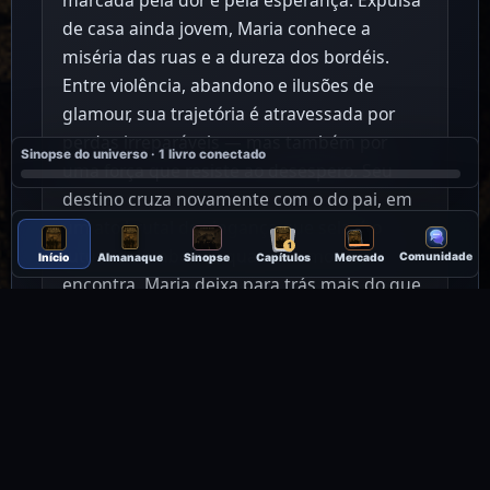
de casa ainda jovem, Maria conhece a
miséria das ruas e a dureza dos bordéis.
Entre violência, abandono e ilusões de
glamour, sua trajetória é atravessada por
perdas irreparáveis — mas também por
Sinopse do universo · 1 livro conectado
uma força que resiste ao desespero. Seu
destino cruza novamente com o do pai, em
um ato brutal de vingança que selará o
1
futuro de ambos. E, quando a morte a
Comunidade
Início
Almanaque
Sinopse
Capítulos
Mercado
encontra, Maria deixa para trás mais do que
a lembrança de uma vida trágica: um
mistério. Por que o túmulo de uma
prostituta esquecida se torna lugar de fé, de
súplica e de esperança para tantas
mulheres marginalizadas? O Funeral da
Prostituta é uma narrativa intensa sobre dor,
fé e resiliência — um mergulho nos limites