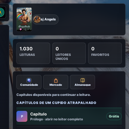
nu Literunico
sj Angels
1.030
0
0
LEITURAS
LEITORES
FAVORITOS
ÚNICOS
Mercado
Almanaque
Comunidade
Capítulos disponíveis para continuar a leitura.
CAPÍTULOS DE UM CUPIDO ATRAPALHADO
Capítulo
P
Grátis
Prólogo · abrir no leitor completo