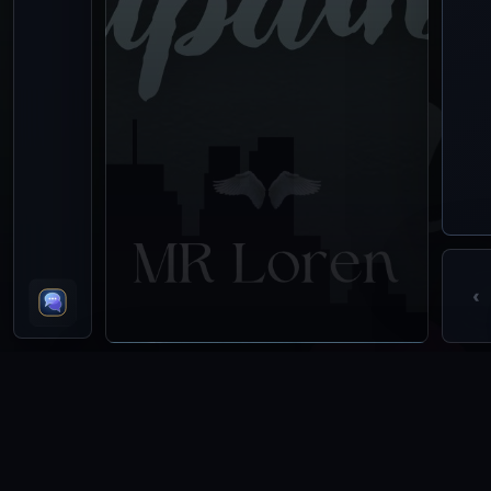
‹
RESENHAS DO LIVRO
Ainda não há resenhas para esta obra. A primeira leitura co
Ver Resenhas
Entrar para resenhar