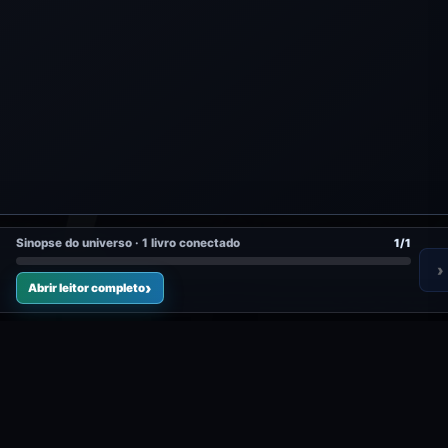
Sinopse do universo · 1 livro conectado
1/1
›
Abrir leitor completo
0 public
mentada pode começar aqui.