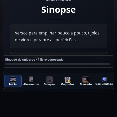
Sinopse
Versos para empilhar, pouco a pouco, tijolos
de vidros perante as perfeicões.
Ver ficha da edição física
Sinopse do universo · 1 livro conectado
1
Comunidade
Início
Almanaque
Sinopse
Capítulos
Mercado