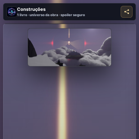
Construções
1 livro · universo da obra · spoiler seguro