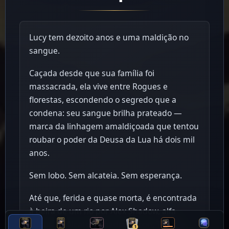
Lucy tem dezoito anos e uma maldição no
sangue.
Caçada desde que sua família foi
massacrada, ela vive entre Rogues e
florestas, escondendo o segredo que a
condena: seu sangue brilha prateado —
marca da linhagem amaldiçoada que tentou
roubar o poder da Deusa da Lua há dois mil
anos.
Sem lobo. Sem alcateia. Sem esperança.
Até que, ferida e quase morta, é encontrada
à beira de um rio por Alex Shadow, alfa
Lúpus da Alcateia Shadow Moon. Trinta e
1