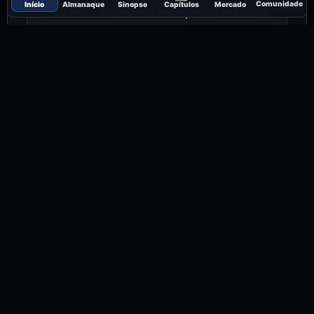
Comunidade
Início
Almanaque
Sinopse
Capítulos
Mercado
cinco anos. Dezessete anos procurando sua
companheira. Uma vida inteira esperando.
Ele a reconhece no instante em que a toca.
Ela não sente nada — porque seu lobo está
selado pela maldição.
Agora, Alex precisa proteger a mulher que o
destino escolheu para ele, mesmo que ela
mesma tente fugir a cada oportunidade.
Mesmo que o Conselho dos Alfas queira seu
sangue. Mesmo que a próxima Lua Escarlate
— que ocorre a cada 333 anos — esteja se
aproximando, e com ela, a profecia que pode
destruir todas as oito alcateias.
Lucy é a herdeira perdida. A última