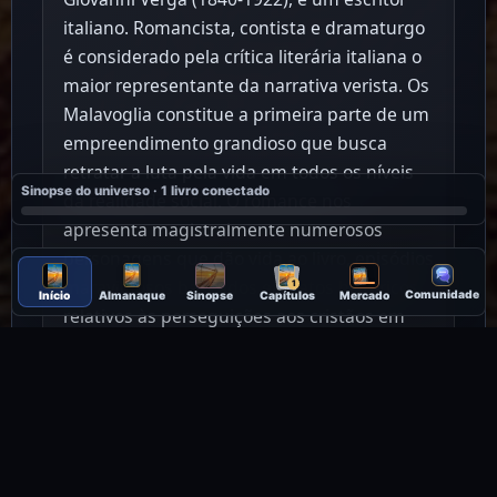
italiano. Romancista, contista e dramaturgo
é considerado pela crítica literária italiana o
maior representante da narrativa verista. Os
Malavoglia constitue a primeira parte de um
empreendimento grandioso que busca
retratar a luta pela vida em todos os níveis
Sinopse do universo · 1 livro conectado
da realidade social. O romance nos
apresenta magistralmente numerosos
personagens que dão vida ao livro, episódios
maravilhosos baseados em fatos históricos
1
Comunidade
Início
Almanaque
Sinopse
Capítulos
Mercado
relativos às perseguições aos cristãos em
Roma. A história é de uma família de
pescadores numa aldeia siciliana mantida
coesa pela obediência a velhas tradições e
costumes patriarcais e que são punidos por
uma catastrofe ao tentar empreender e
melhorar de vida. Os Malavoglia é um