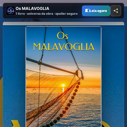
Os MALAVOGLIA
Leia agora
1 livro · universo da obra · spoiler seguro