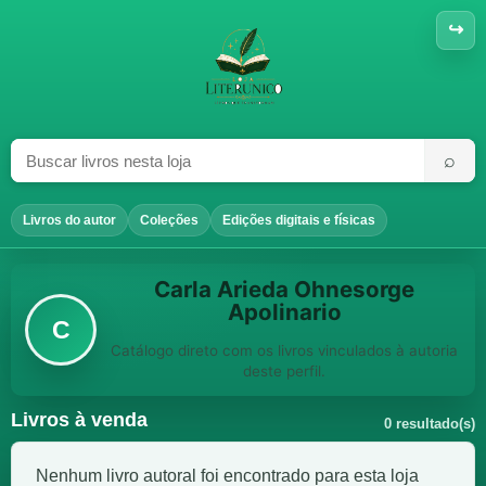
↪
⌕
Livros do autor
Coleções
Edições digitais e físicas
Carla Arieda Ohnesorge
Apolinario
C
Catálogo direto com os livros vinculados à autoria
deste perfil.
Livros à venda
0 resultado(s)
Nenhum livro autoral foi encontrado para esta loja