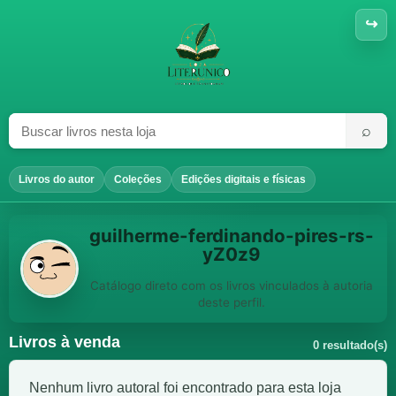
↪
⌕
Livros do autor
Coleções
Edições digitais e físicas
guilherme-ferdinando-pires-rs-
yZ0z9
Catálogo direto com os livros vinculados à autoria
deste perfil.
Livros à venda
0 resultado(s)
Nenhum livro autoral foi encontrado para esta loja