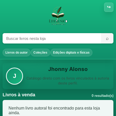
↪
⌕
Livros do autor
Coleções
Edições digitais e físicas
Jhonny Alonso
J
Catálogo direto com os livros vinculados à autoria
deste perfil.
Livros à venda
0 resultado(s)
Nenhum livro autoral foi encontrado para esta loja
ainda.