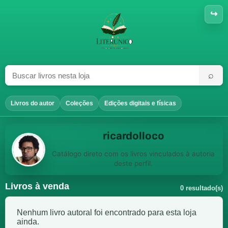
↪
⌕
Livros do autor
Coleções
Edições digitais e físicas
ricardolloco
Catálogo direto com os livros vinculados à autoria
deste perfil.
Livros à venda
0 resultado(s)
Nenhum livro autoral foi encontrado para esta loja
ainda.