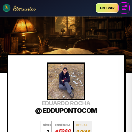
literunico
ENTRAR
EDUARDO ROCHA
@ EDDUPONTOCOM
NÍVEL
ESSÊNCIA
RITUAL
🔥
FOGO
2
0 DIAS