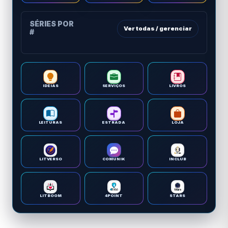
SÉRIES POR
Ver todas / gerenciar
#
IDEIAS
SERVIÇOS
LIVROS
LEITURAS
ESTRADA
LOJA
LITVERSO
COMUNIK
INCLUB
LITBOOM
4POINT
STARS