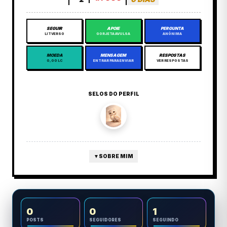
SEGUIR
APOIE
PERGUNTA
LITVERSO
GORJETA AVULSA
ANÔNIMA
MOEDA
MENSAGEM
RESPOSTAS
0,00 LC
ENTRAR PARA ENVIAR
VER RESPOSTAS
SELOS DO PERFIL
▼
SOBRE MIM
0
0
1
POSTS
SEGUIDORES
SEGUINDO