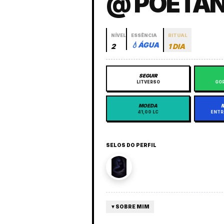
@ POETA
NÍVEL
ESSÊNCIA
RITUAL
💧
ÁGUA
2
1 DIA
SEGUIR
LITVERSO
GOR
MOEDA
41,00 LC
ENTR
SELOS DO PERFIL
▼
SOBRE MIM