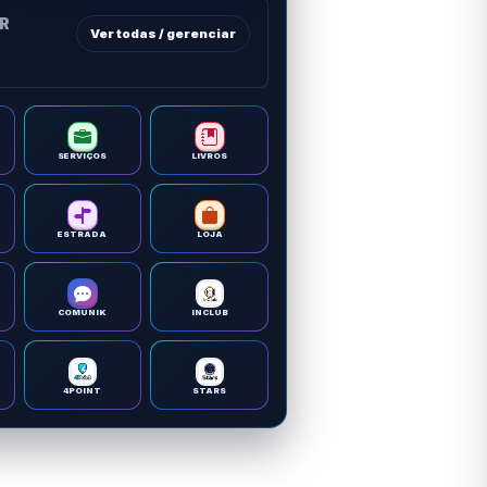
OR
Ver todas / gerenciar
SERVIÇOS
LIVROS
ESTRADA
LOJA
COMUNIK
INCLUB
4POINT
STARS