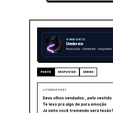
SIMBIONTE
Umbren
Nascido · Umbren · inquieto
POSTS
RESPOSTAS
SÉRIES
LITVERSO POST
Seus olhos vendados , pelo vestido
Te levo pra algo de pura emoção
Já sinto você tremendo será tesão