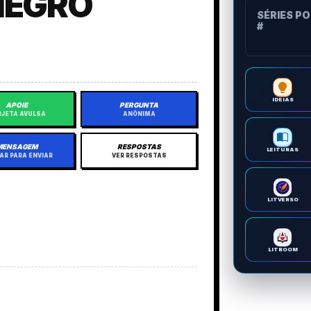
NEGRO
SÉRIES P
#
IDEIAS
APOIE
PERGUNTA
JETA AVULSA
ANÔNIMA
MENSAGEM
RESPOSTAS
LEITURAS
AR PARA ENVIAR
VER RESPOSTAS
LITVERSO
LITBOOM