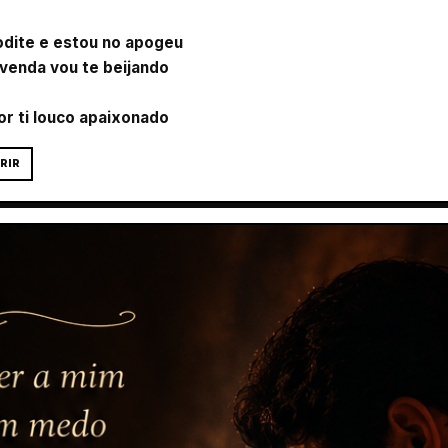
odite e estou no apogeu
 venda vou te beijando
r ti louco apaixonado
RIR