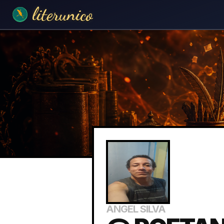
literunico
ANGEL SILVA