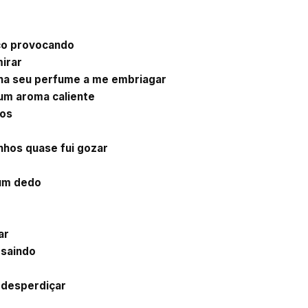
ço provocando
mirar
nha seu perfume a me embriagar
 um aroma caliente
ios
nhos quase fui gozar
 um dedo
ar
 saindo
 desperdiçar