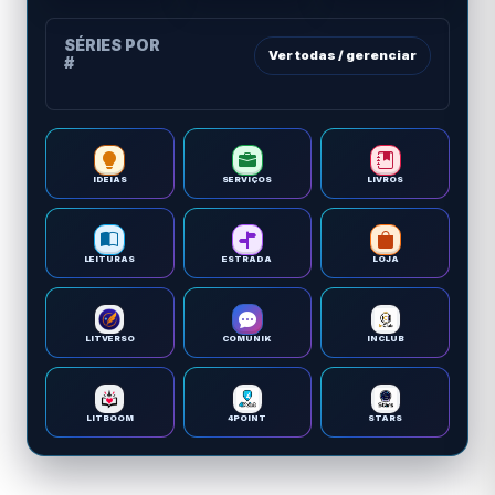
SÉRIES POR
Ver todas / gerenciar
#
IDEIAS
SERVIÇOS
LIVROS
LEITURAS
ESTRADA
LOJA
LITVERSO
COMUNIK
INCLUB
LITBOOM
4POINT
STARS