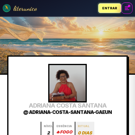
literunico
ENTRAR
ADRIANA COSTA SANTANA
@ ADRIANA-COSTA-SANTANA-GAEUN
NÍVEL
ESSÊNCIA
RITUAL
🔥
FOGO
2
0 DIAS