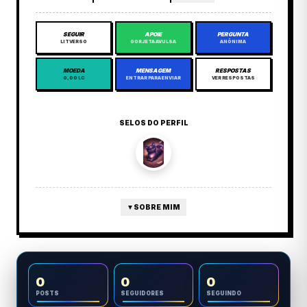
SEGUIR
APOIE
PERGUNTA
LITVERSO
GORJETA AVULSA
ANÔNIMA
MOEDA
MENSAGEM
RESPOSTAS
0,00 LC
ENTRAR PARA ENVIAR
VER RESPOSTAS
SELOS DO PERFIL
▼
SOBRE MIM
0
0
0
POSTS
SEGUIDORES
SEGUINDO