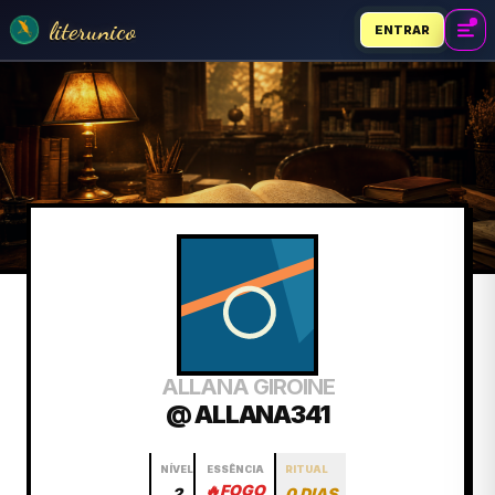
literunico
ENTRAR
ALLANA GIROINE
@ ALLANA341
NÍVEL
ESSÊNCIA
RITUAL
🔥
FOGO
2
0 DIAS