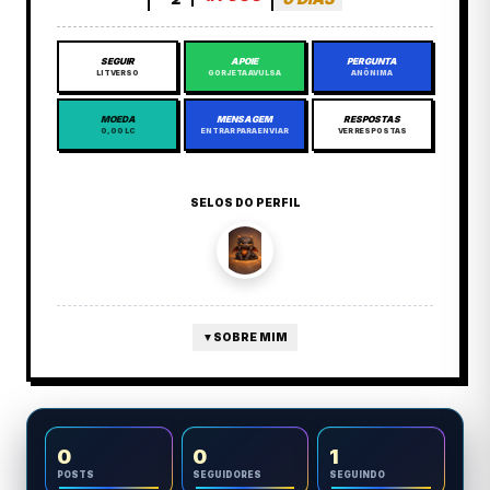
SEGUIR
APOIE
PERGUNTA
LITVERSO
GORJETA AVULSA
ANÔNIMA
MOEDA
MENSAGEM
RESPOSTAS
0,00 LC
ENTRAR PARA ENVIAR
VER RESPOSTAS
SELOS DO PERFIL
▼
SOBRE MIM
0
0
1
POSTS
SEGUIDORES
SEGUINDO