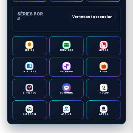
SÉRIES POR
Ver todas / gerenciar
#
IDEIAS
SERVIÇOS
LIVROS
LEITURAS
ESTRADA
LOJA
LITVERSO
COMUNIK
INCLUB
LITBOOM
4POINT
STARS