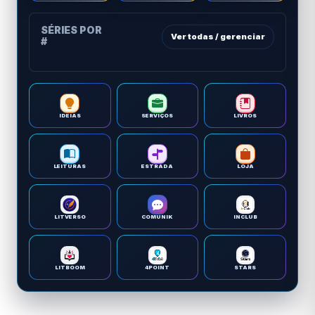
SÉRIES POR
Ver todas / gerenciar
#
IDEIAS
SERVIÇOS
LIVROS
LEITURAS
ESTRADA
LOJA
LITVERSO
COMUNIK
INCLUB
LITBOOM
4POINT
STARS