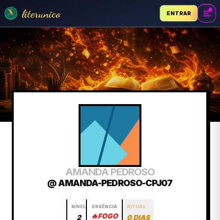
literunico
ENTRAR
AMANDA PEDROSO
@ AMANDA-PEDROSO-CPJ07
NÍVEL
ESSÊNCIA
RITUAL
🔥
FOGO
2
0 DIAS