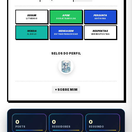
SEGUIR
APOIE
PERGUNTA
LITVERSO
GORJETA AVULSA
ANÔNIMA
MOEDA
MENSAGEM
RESPOSTAS
0,00 LC
ENTRAR PARA ENVIAR
VER RESPOSTAS
SELOS DO PERFIL
▼
SOBRE MIM
0
0
0
POSTS
SEGUIDORES
SEGUINDO