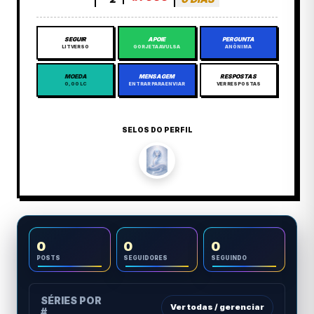
SEGUIR
APOIE
PERGUNTA
LITVERSO
GORJETA AVULSA
ANÔNIMA
MOEDA
MENSAGEM
RESPOSTAS
0,00 LC
ENTRAR PARA ENVIAR
VER RESPOSTAS
SELOS DO PERFIL
0
0
0
POSTS
SEGUIDORES
SEGUINDO
SÉRIES POR
Ver todas / gerenciar
#