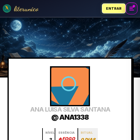
literunico
ENTRAR
ANA LUISA SILVA SANTANA
@ ANA1338
NÍVEL
ESSÊNCIA
RITUAL
🔥
FOGO
2
0 DIAS