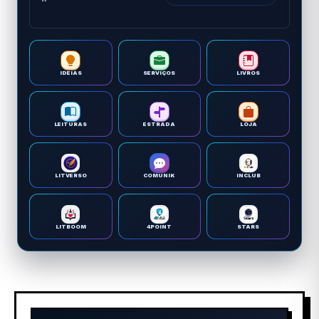
IDEIAS
SERVIÇOS
LIVROS
LEITURAS
ESTRADA
LOJA
LITVERSO
COMUNIK
INCLUB
LITBOOM
4POINT
STARS