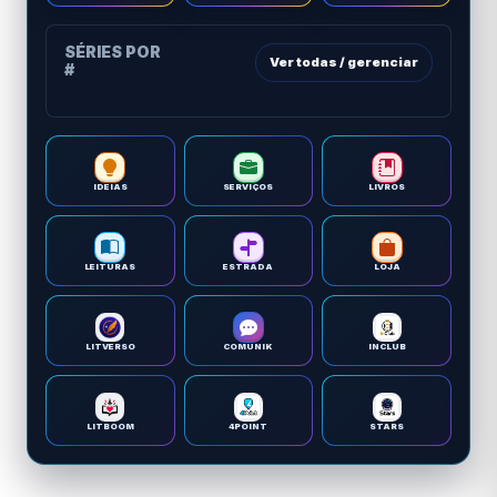
SÉRIES POR
Ver todas / gerenciar
#
IDEIAS
SERVIÇOS
LIVROS
LEITURAS
ESTRADA
LOJA
LITVERSO
COMUNIK
INCLUB
LITBOOM
4POINT
STARS