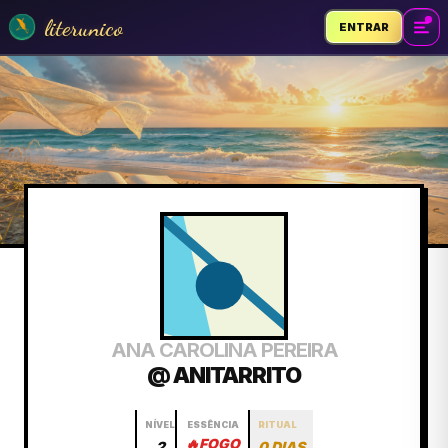
literunico
ENTRAR
ANA CAROLINA PEREIRA
@ ANITARRITO
NÍVEL
ESSÊNCIA
RITUAL
🔥
FOGO
2
0 DIAS