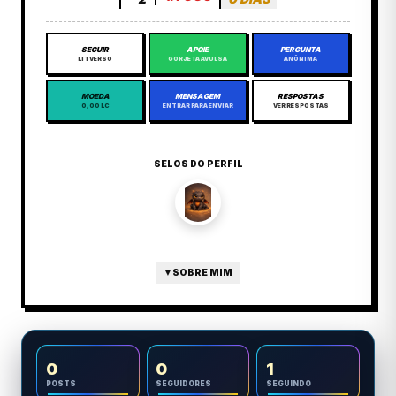
SEGUIR
APOIE
PERGUNTA
LITVERSO
GORJETA AVULSA
ANÔNIMA
MOEDA
MENSAGEM
RESPOSTAS
0,00 LC
ENTRAR PARA ENVIAR
VER RESPOSTAS
SELOS DO PERFIL
▼
SOBRE MIM
0
0
1
POSTS
SEGUIDORES
SEGUINDO