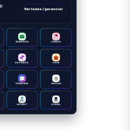
OR
Ver todas / gerenciar
SERVIÇOS
LIVROS
ESTRADA
LOJA
COMUNIK
INCLUB
4POINT
STARS