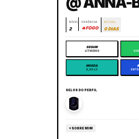
@ ANNA-B
NÍVEL
ESSÊNCIA
RITUAL
🔥
FOGO
2
0 DIAS
SEGUIR
LITVERSO
GOR
MOEDA
0,00 LC
ENTR
SELOS DO PERFIL
▼
SOBRE MIM