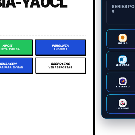
IA-YA0CL
SÉRIES P
#
IDEIAS
APOIE
PERGUNTA
JETA AVULSA
ANÔNIMA
MENSAGEM
RESPOSTAS
LEITURAS
AR PARA ENVIAR
VER RESPOSTAS
LITVERSO
LITBOOM