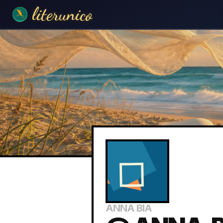
literunico
ANNA BIA