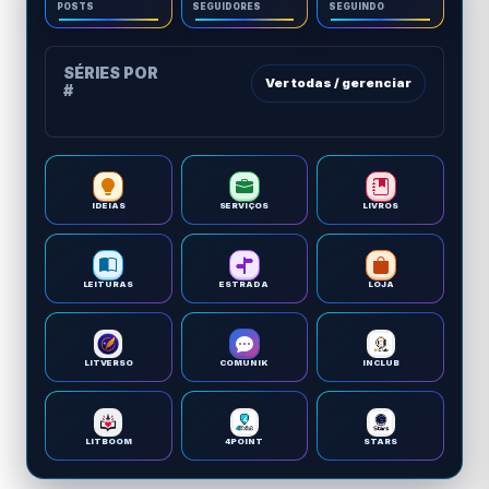
POSTS
SEGUIDORES
SEGUINDO
SÉRIES POR
Ver todas / gerenciar
#
IDEIAS
SERVIÇOS
LIVROS
LEITURAS
ESTRADA
LOJA
LITVERSO
COMUNIK
INCLUB
LITBOOM
4POINT
STARS