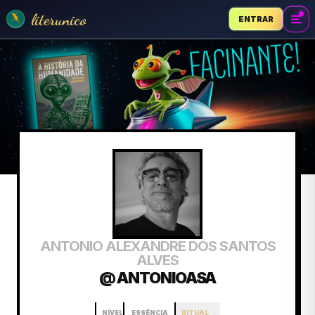
literunico
ENTRAR
ANTONIO ALEXANDRE DOS SANTOS
ALVES
@ ANTONIOASA
NÍVEL
ESSÊNCIA
RITUAL