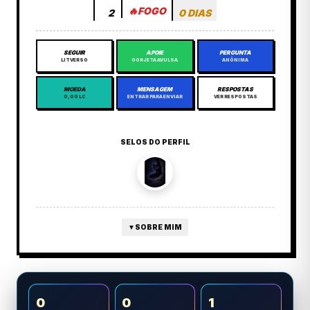
🔥
FOGO
2
0 DIAS
SEGUIR
APOIE
PERGUNTA
LITVERSO
GORJETA AVULSA
ANÔNIMA
MOEDA
MENSAGEM
RESPOSTAS
0,00 LC
ENTRAR PARA ENVIAR
VER RESPOSTAS
SELOS DO PERFIL
▼
SOBRE MIM
0
0
1