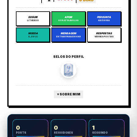
SEGUIR
APOIE
PERGUNTA
LITVERSO
GORJETA AVULSA
ANÔNIMA
MOEDA
MENSAGEM
RESPOSTAS
0,00 LC
ENTRAR PARA ENVIAR
VER RESPOSTAS
SELOS DO PERFIL
▼
SOBRE MIM
0
0
1
POSTS
SEGUIDORES
SEGUINDO