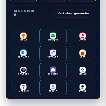
SÉRIES POR
Ver todas / gerenciar
#
IDEIAS
SERVIÇOS
LIVROS
LEITURAS
ESTRADA
LOJA
LITVERSO
COMUNIK
INCLUB
LITBOOM
4POINT
STARS