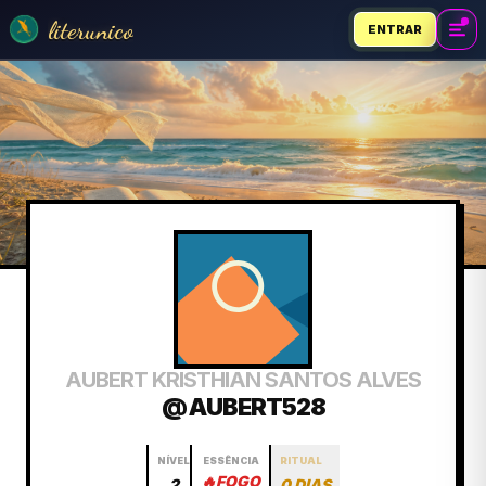
literunico
ENTRAR
AUBERT KRISTHIAN SANTOS ALVES
@ AUBERT528
NÍVEL
ESSÊNCIA
RITUAL
🔥
FOGO
2
0 DIAS