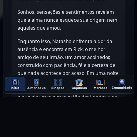
Sonhos, sensações e sentimentos revelam
que a alma nunca esquece sua origem nem
aqueles que amou.
Enquanto isso, Natasha enfrenta a dor da
ausência e encontra em Rick, o melhor
amigo de seu irmão, um amor acolhedor,
construído com paciência, fé e a certeza de
que nada acontece por acaso. Em uma noite
sagrada de Natal, reencontros inesperados
1
mostram que o plano espiritual nunca falha
Comunidade
Início
Almanaque
Sinopse
Capítulos
Mercado
e que algumas almas estão destinadas a se
encontrar, vida após vida.
Meu Querido Anjo Azul é uma história
tocante sobre espiritualidade, amor eterno,
reencontros de alma e a certeza de que a