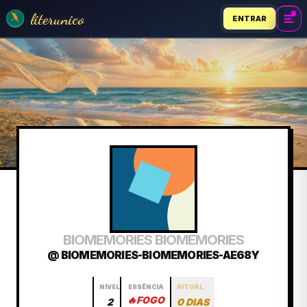
literunico
ENTRAR
BIOMEMORIES BIOMEMORIES
@ BIOMEMORIES-BIOMEMORIES-AE68Y
NÍVEL
ESSÊNCIA
RITUAL
🔥
FOGO
2
0 DIAS