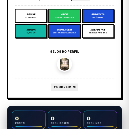
SEGUIR
APOIE
PERGUNTA
LITVERSO
GORJETA AVULSA
ANÔNIMA
MOEDA
MENSAGEM
RESPOSTAS
0,00 LC
ENTRAR PARA ENVIAR
VER RESPOSTAS
SELOS DO PERFIL
▼
SOBRE MIM
0
0
0
POSTS
SEGUIDORES
SEGUINDO