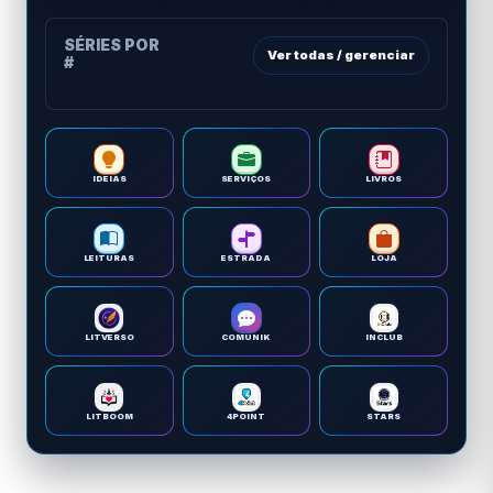
SÉRIES POR
Ver todas / gerenciar
#
IDEIAS
SERVIÇOS
LIVROS
LEITURAS
ESTRADA
LOJA
LITVERSO
COMUNIK
INCLUB
LITBOOM
4POINT
STARS