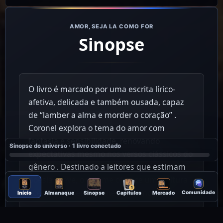
AMOR, SEJA LA COMO FOR
Sinopse
O livro é marcado por uma escrita lírico-
afetiva, delicada e também ousada, capaz
de “lamber a alma e morder o coração” .
Coronel explora o tema do amor com
fantasia e sensibilidade, renovando
Sinopse do universo · 1 livro conectado
expectativas mesmo nos versos clássicos do
gênero . Destinado a leitores que estimam
poesia breve, o volume oferece uma leitura
1
acessível, intensa e cheia de emoção
Comunidade
Início
Almanaque
Sinopse
Capítulos
Mercado