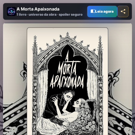
A Morta Apaixonada
Leia agora
1 livro · universo da obra · spoiler seguro