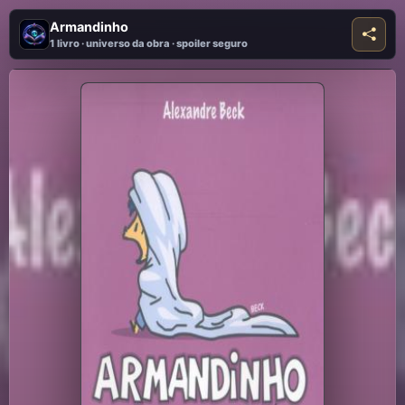
Armandinho
1 livro · universo da obra · spoiler seguro