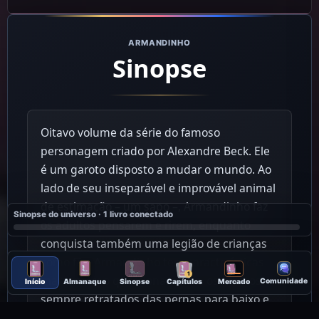
ARMANDINHO
Sinopse
Oitavo volume da série do famoso
personagem criado por Alexandre Beck. Ele
é um garoto disposto a mudar o mundo. Ao
lado de seu inseparável e improvável animal
de estimação – um sapo –, Armandinho faz
Sinopse do universo · 1 livro conectado
os adultos pensarem e rirem, enquanto
conquista também uma legião de crianças
como fãs. Armandinho tem características
1
marcantes: o questionamento, os adultos
Comunidade
Início
Almanaque
Sinopse
Capítulos
Mercado
sempre retratados das pernas para baixo e,
claro, muito humor.