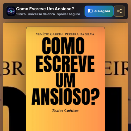
Como Escreve Um Ansioso?
Leia agora
1 livro · universo da obra · spoiler seguro