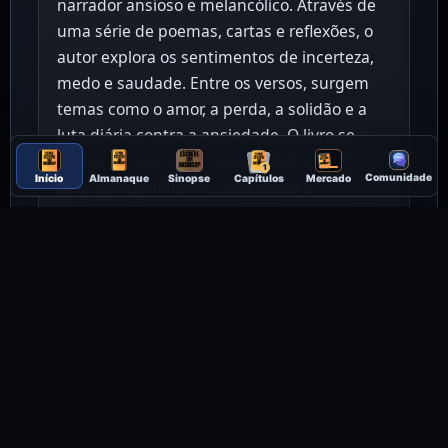
narrador ansioso e melancólico. Através de
uma série de poemas, cartas e reflexões, o
autor explora os sentimentos de incerteza,
medo e saudade. Entre os versos, surgem
temas como o amor, a perda, a solidão e a
luta diária contra a ansiedade. O livro se
apresenta como um convite íntimo ao leitor
1
Comunidade
Início
Almanaque
Sinopse
Capítulos
Mercado
para compartilhar de suas dores e
inquietações, revelando as contradições de
quem vive à beira da angústia e se agarra à
escrita como forma de sobreviver. É um perfil
honesto e cru sobre as batalhas internas,
em que cada palavra é uma tentativa de
encontrar sentido na existência, mesmo
quando tudo parece desmoronar.
Ver ficha da edição física