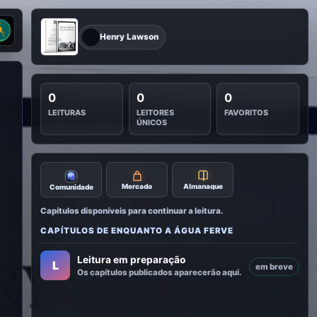
nu Literunico
Henry Lawson
0
0
0
LEITURAS
LEITORES
FAVORITOS
ÚNICOS
Mercado
Almanaque
Comunidade
Capítulos disponíveis para continuar a leitura.
CAPÍTULOS DE ENQUANTO A ÁGUA FERVE
Leitura em preparação
L
em breve
Os capítulos publicados aparecerão aqui.