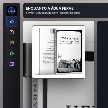
ENQUANTO A ÁGUA FERVE
1 livro · universo da obra · spoiler seguro