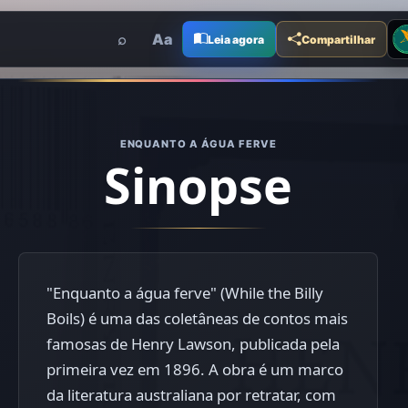
Me
⌕
Aa
Leia agora
Compartilhar
ENQUANTO A ÁGUA FERVE
Sinopse
"Enquanto a água ferve" (While the Billy
Boils) é uma das coletâneas de contos mais
famosas de Henry Lawson, publicada pela
primeira vez em 1896. A obra é um marco
da literatura australiana por retratar, com