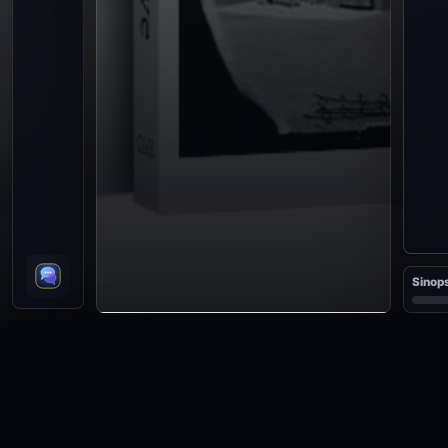
Sinops
RESENHAS DO LIVRO
Ainda não há resenhas para esta obra. A primeira leitura co
Ver Resenhas
Entrar para resenhar