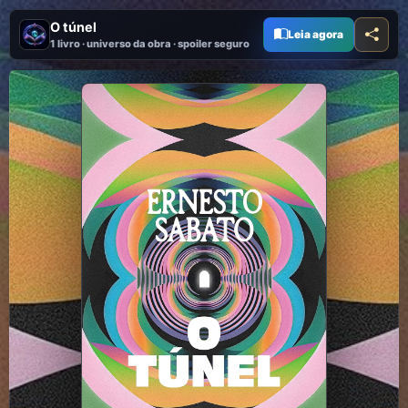
O túnel
Leia agora
1 livro · universo da obra · spoiler seguro