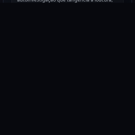
embora recoberta por uma racionalidade
aparentemente rigorosa.
Ver ficha da edição física
RESENHAS DO LIVRO
0 publicadas
Ainda não há resenhas para esta obra. A primeira leitura comentada
pode começar aqui.
Ver Resenhas
Entrar para resenhar
POSSES DO LIVRO