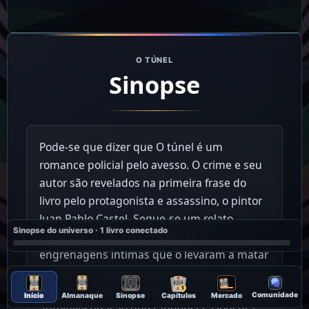
O TÚNEL
Sinopse
Pode-se que dizer que O túnel é um
romance policial pelo avesso. O crime e seu
autor são revelados na primeira frase do
livro pelo protagonista e assassino, o pintor
Juan Pablo Castel. Segue-se um relato
Sinopse do universo · 1 livro conectado
angustiado das circunstâncias e
engrenagens íntimas que o levaram a matar
a mulher pela qual se apaixonou, María
Iribarne. Não há detetives, mas uma
1
Comunidade
Início
Almanaque
Sinopse
Capítulos
Mercado
autoinvestigação que tangencia a loucura,