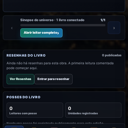
Sinopse do universo · 1 livro conectado
1/1
‹
›
Abrir leitor completo
RESENHAS DO LIVRO
0 publicadas
Ainda não há resenhas para esta obra. A primeira leitura comentada
pode começar aqui.
Ver Resenhas
Entrar para resenhar
POSSES DO LIVRO
0
0
Leitores com posse
Unidades registradas
Nenhuma posse foi registrada publicamente para esta edição.