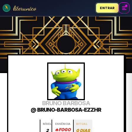
literunico
ENTRAR
BRUNO BARBOSA
@ BRUNO-BARBOSA-EZZHR
NÍVEL
ESSÊNCIA
RITUAL
🔥
FOGO
2
0 DIAS