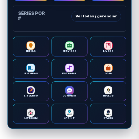
SÉRIES POR
Ver todas / gerenciar
#
IDEIAS
SERVIÇOS
LIVROS
LEITURAS
ESTRADA
LOJA
LITVERSO
COMUNIK
INCLUB
LITBOOM
4POINT
STARS