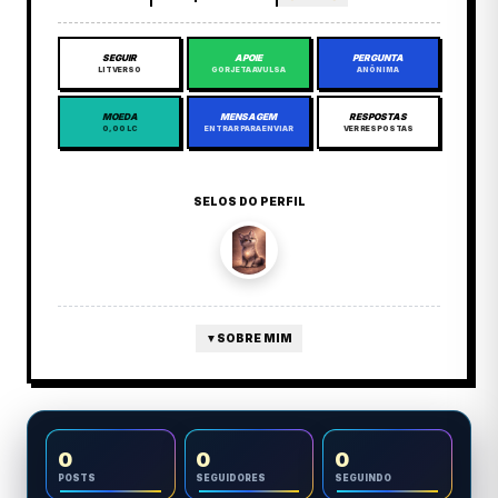
SEGUIR
APOIE
PERGUNTA
LITVERSO
GORJETA AVULSA
ANÔNIMA
MOEDA
MENSAGEM
RESPOSTAS
0,00 LC
ENTRAR PARA ENVIAR
VER RESPOSTAS
SELOS DO PERFIL
▼
SOBRE MIM
0
0
0
POSTS
SEGUIDORES
SEGUINDO