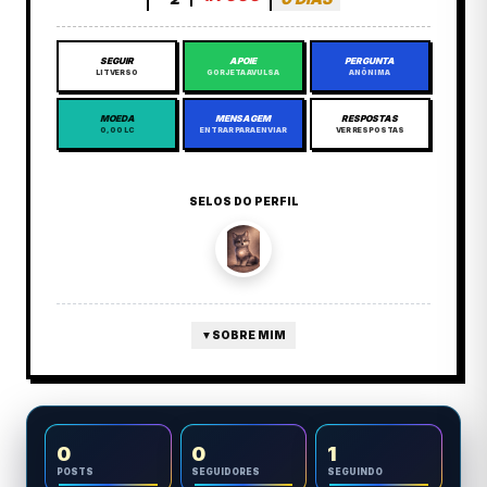
SEGUIR
APOIE
PERGUNTA
LITVERSO
GORJETA AVULSA
ANÔNIMA
MOEDA
MENSAGEM
RESPOSTAS
0,00 LC
ENTRAR PARA ENVIAR
VER RESPOSTAS
SELOS DO PERFIL
▼
SOBRE MIM
0
0
1
POSTS
SEGUIDORES
SEGUINDO