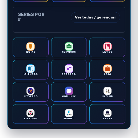
SÉRIES POR
Ver todas / gerenciar
#
IDEIAS
SERVIÇOS
LIVROS
LEITURAS
ESTRADA
LOJA
LITVERSO
COMUNIK
INCLUB
LITBOOM
4POINT
STARS