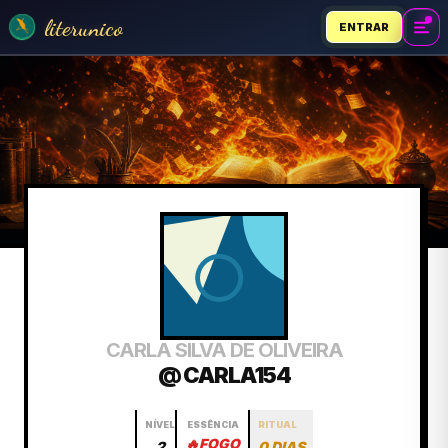
literunico
ENTRAR
CARLA SILVA DE OLIVEIRA
@ CARLA154
NÍVEL
ESSÊNCIA
RITUAL
🔥
FOGO
2
0 DIAS