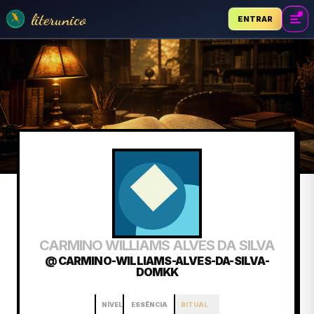
literunico
ENTRAR
CARMINO WILLIAMS ALVES DA SILVA
@ CARMINO-WILLIAMS-ALVES-DA-SILVA-
DOMKK
NÍVEL
ESSÊNCIA
RITUAL