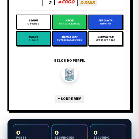
🔥
FOGO
2
0 DIAS
SEGUIR
APOIE
PERGUNTA
LITVERSO
GORJETA AVULSA
ANÔNIMA
MOEDA
MENSAGEM
RESPOSTAS
0,00 LC
ENTRAR PARA ENVIAR
VER RESPOSTAS
SELOS DO PERFIL
▼
SOBRE MIM
0
0
0
POSTS
SEGUIDORES
SEGUINDO