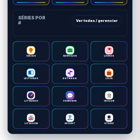
SÉRIES POR
Ver todas / gerenciar
#
IDEIAS
SERVIÇOS
LIVROS
LEITURAS
ESTRADA
LOJA
LITVERSO
COMUNIK
INCLUB
LITBOOM
4POINT
STARS