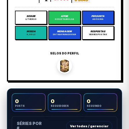
SEGUIR
APOIE
PERGUNTA
LITVERSO
GORJETA AVULSA
ANÔNIMA
MOEDA
MENSAGEM
RESPOSTAS
0,00 LC
ENTRAR PARA ENVIAR
VER RESPOSTAS
SELOS DO PERFIL
0
0
0
POSTS
SEGUIDORES
SEGUINDO
SÉRIES POR
Ver todas / gerenciar
#