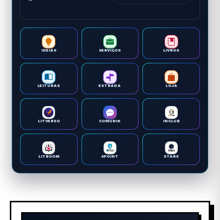
IDEIAS
SERVIÇOS
LIVROS
LEITURAS
ESTRADA
LOJA
LITVERSO
COMUNIK
INCLUB
LITBOOM
4POINT
STARS