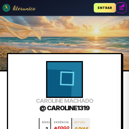
literunico
ENTRAR
CAROLINE MACHADO
@ CAROLINE1319
NÍVEL
ESSÊNCIA
RITUAL
🔥
FOGO
2
0 DIAS