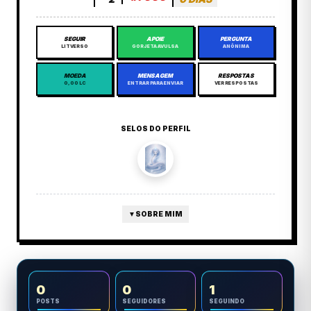
SEGUIR
APOIE
PERGUNTA
LITVERSO
GORJETA AVULSA
ANÔNIMA
MOEDA
MENSAGEM
RESPOSTAS
0,00 LC
ENTRAR PARA ENVIAR
VER RESPOSTAS
SELOS DO PERFIL
▼
SOBRE MIM
0
0
1
POSTS
SEGUIDORES
SEGUINDO