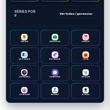
SÉRIES POR
Ver todas / gerenciar
#
IDEIAS
SERVIÇOS
LIVROS
LEITURAS
ESTRADA
LOJA
LITVERSO
COMUNIK
INCLUB
LITBOOM
4POINT
STARS