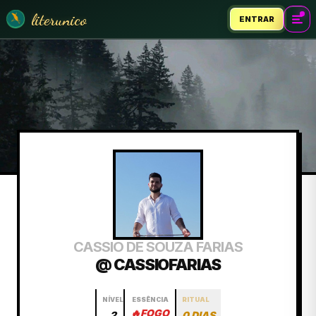
literunico
ENTRAR
CASSIO DE SOUZA FARIAS
@ CASSIOFARIAS
NÍVEL
ESSÊNCIA
RITUAL
🔥
FOGO
2
0 DIAS