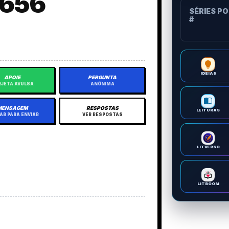
A656
SÉRIES P
#
IDEIAS
APOIE
PERGUNTA
JETA AVULSA
ANÔNIMA
MENSAGEM
RESPOSTAS
LEITURAS
AR PARA ENVIAR
VER RESPOSTAS
LITVERSO
LITBOOM