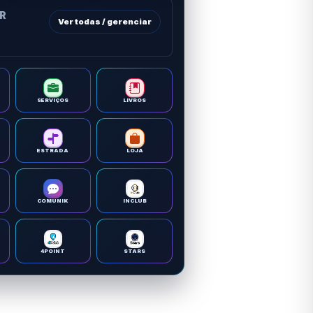
OR
Ver todas / gerenciar
SERVIÇOS
LIVROS
ESTRADA
LOJA
COMUNIK
INCLUB
4POINT
STARS