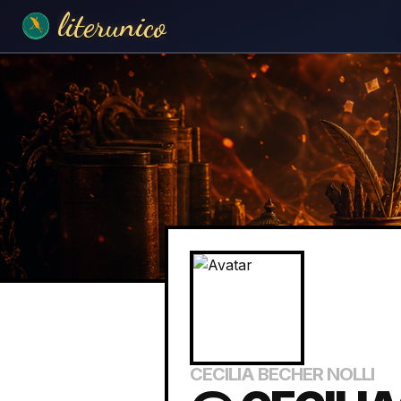
literunico
CECILIA BECHER NOLLI