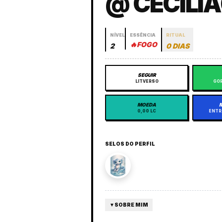
@ CECILI
NÍVEL
ESSÊNCIA
RITUAL
🔥
FOGO
2
0 DIAS
SEGUIR
LITVERSO
GOR
MOEDA
0,00 LC
ENTR
SELOS DO PERFIL
▼
SOBRE MIM