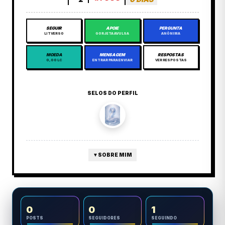
SEGUIR
APOIE
PERGUNTA
LITVERSO
GORJETA AVULSA
ANÔNIMA
MOEDA
MENSAGEM
RESPOSTAS
0,00 LC
ENTRAR PARA ENVIAR
VER RESPOSTAS
SELOS DO PERFIL
▼
SOBRE MIM
0
0
1
POSTS
SEGUIDORES
SEGUINDO