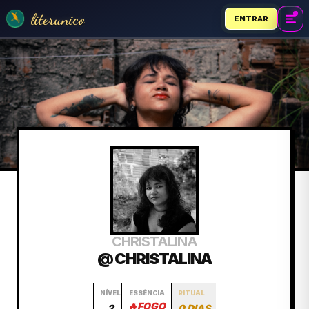
literunico
ENTRAR
CHRISTALINA
@ CHRISTALINA
NÍVEL
ESSÊNCIA
RITUAL
🔥
FOGO
2
0 DIAS