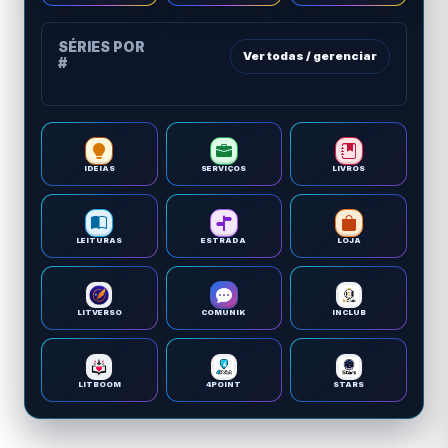
SÉRIES POR
Ver todas / gerenciar
#
IDEIAS
SERVIÇOS
LIVROS
LEITURAS
ESTRADA
LOJA
LITVERSO
COMUNIK
INCLUB
LITBOOM
4POINT
STARS