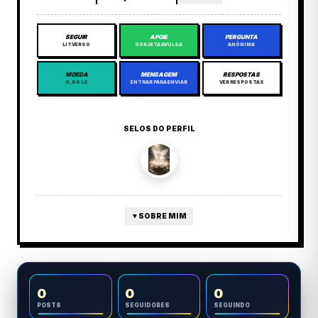
SEGUIR
APOIE
PERGUNTA
LITVERSO
GORJETA AVULSA
ANÔNIMA
MOEDA
MENSAGEM
RESPOSTAS
0,00 LC
ENTRAR PARA ENVIAR
VER RESPOSTAS
SELOS DO PERFIL
▼
SOBRE MIM
0
0
0
POSTS
SEGUIDORES
SEGUINDO