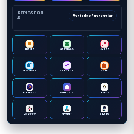
SÉRIES POR
Ver todas / gerenciar
#
IDEIAS
SERVIÇOS
LIVROS
LEITURAS
ESTRADA
LOJA
LITVERSO
COMUNIK
INCLUB
LITBOOM
4POINT
STARS