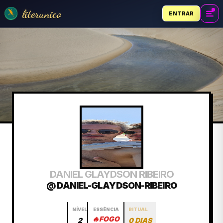
literunico
ENTRAR
DANIEL GLAYDSON RIBEIRO
@ DANIEL-GLAYDSON-RIBEIRO
NÍVEL
ESSÊNCIA
RITUAL
🔥
FOGO
2
0 DIAS