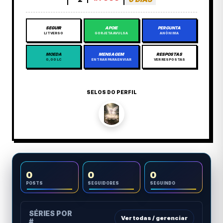
SEGUIR
APOIE
PERGUNTA
LITVERSO
GORJETA AVULSA
ANÔNIMA
MOEDA
MENSAGEM
RESPOSTAS
0,00 LC
ENTRAR PARA ENVIAR
VER RESPOSTAS
SELOS DO PERFIL
0
0
0
POSTS
SEGUIDORES
SEGUINDO
SÉRIES POR
Ver todas / gerenciar
#