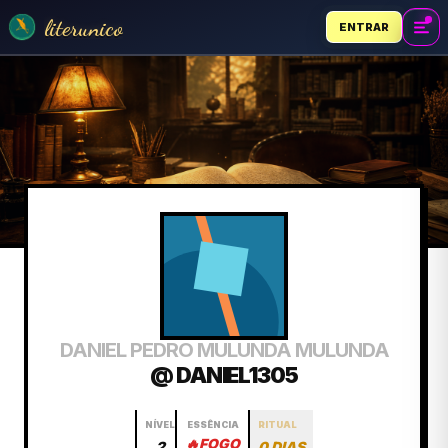
literunico
ENTRAR
DANIEL PEDRO MULUNDA MULUNDA
@ DANIEL1305
NÍVEL
ESSÊNCIA
RITUAL
🔥
FOGO
2
0 DIAS