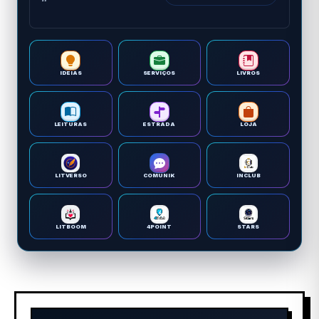
IDEIAS
SERVIÇOS
LIVROS
LEITURAS
ESTRADA
LOJA
LITVERSO
COMUNIK
INCLUB
LITBOOM
4POINT
STARS