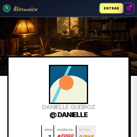
literunico
ENTRAR
DANIELLE QUEIROZ
@ DANIELLE
NÍVEL
ESSÊNCIA
RITUAL
🔥
FOGO
2
0 DIAS