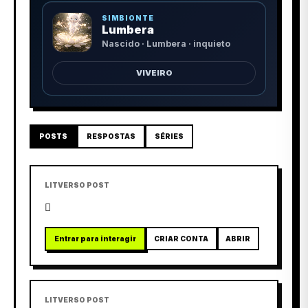
SIMBIONTE
Lumbera
Nascido · Lumbera · inquieto
VIVEIRO
POSTS
RESPOSTAS
SÉRIES
LITVERSO POST

Entrar para interagir
CRIAR CONTA
ABRIR
LITVERSO POST