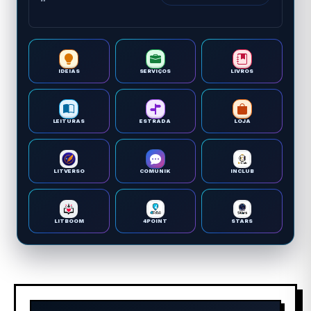
IDEIAS
SERVIÇOS
LIVROS
LEITURAS
ESTRADA
LOJA
LITVERSO
COMUNIK
INCLUB
LITBOOM
4POINT
STARS