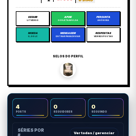
SEGUIR
APOIE
PERGUNTA
LITVERSO
GORJETA AVULSA
ANÔNIMA
MOEDA
MENSAGEM
RESPOSTAS
0,00 LC
ENTRAR PARA ENVIAR
VER RESPOSTAS
SELOS DO PERFIL
4
0
0
POSTS
SEGUIDORES
SEGUINDO
SÉRIES POR
Ver todas / gerenciar
#