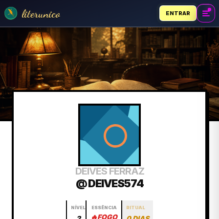
literunico
ENTRAR
DEIVES FERRAZ
@ DEIVES574
NÍVEL
ESSÊNCIA
RITUAL
🔥
FOGO
2
0 DIAS