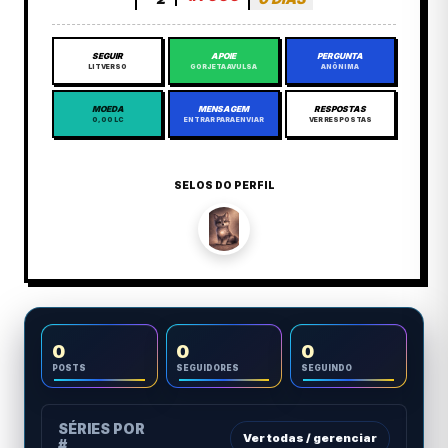
SEGUIR
APOIE
PERGUNTA
LITVERSO
GORJETA AVULSA
ANÔNIMA
MOEDA
MENSAGEM
RESPOSTAS
0,00 LC
ENTRAR PARA ENVIAR
VER RESPOSTAS
SELOS DO PERFIL
0
0
0
POSTS
SEGUIDORES
SEGUINDO
SÉRIES POR
Ver todas / gerenciar
#