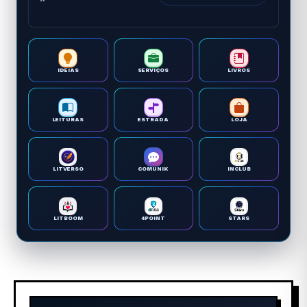
IDEIAS
SERVIÇOS
LIVROS
LEITURAS
ESTRADA
LOJA
LITVERSO
COMUNIK
INCLUB
LITBOOM
4POINT
STARS