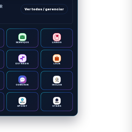
OR
Ver todas / gerenciar
SERVIÇOS
LIVROS
ESTRADA
LOJA
COMUNIK
INCLUB
4POINT
STARS