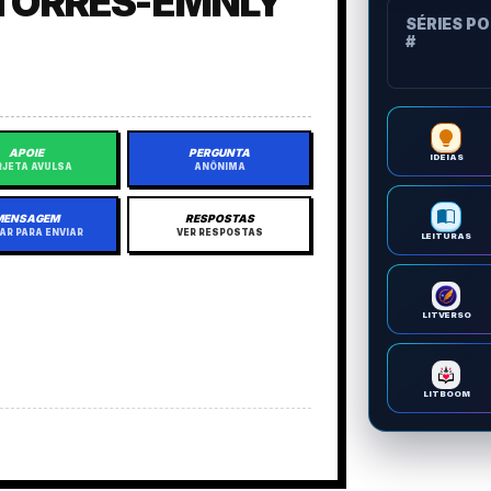
-TORRES-EMNLY
SÉRIES P
#
APOIE
PERGUNTA
IDEIAS
JETA AVULSA
ANÔNIMA
MENSAGEM
RESPOSTAS
AR PARA ENVIAR
VER RESPOSTAS
LEITURAS
LITVERSO
LITBOOM