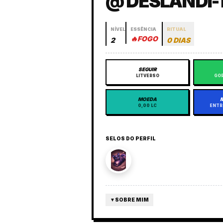
@ DESLANDI
NÍVEL
ESSÊNCIA
RITUAL
🔥
FOGO
2
0 DIAS
SEGUIR
LITVERSO
GOR
MOEDA
0,00 LC
ENTR
SELOS DO PERFIL
▼
SOBRE MIM