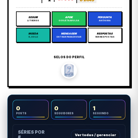
SEGUIR
APOIE
PERGUNTA
LITVERSO
GORJETA AVULSA
ANÔNIMA
MOEDA
MENSAGEM
RESPOSTAS
0,00 LC
ENTRAR PARA ENVIAR
VER RESPOSTAS
SELOS DO PERFIL
0
0
1
POSTS
SEGUIDORES
SEGUINDO
SÉRIES POR
Ver todas / gerenciar
#