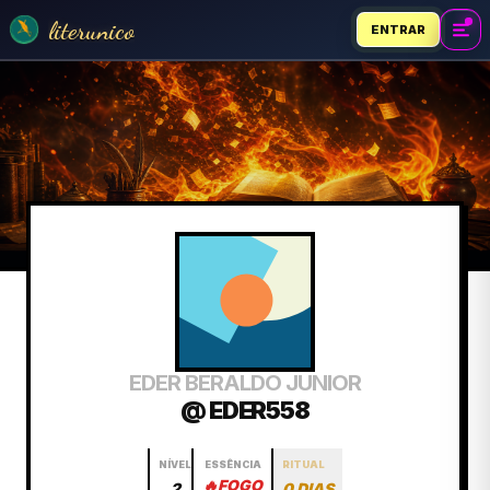
literunico
ENTRAR
EDER BERALDO JUNIOR
@ EDER558
NÍVEL
ESSÊNCIA
RITUAL
🔥
FOGO
2
0 DIAS