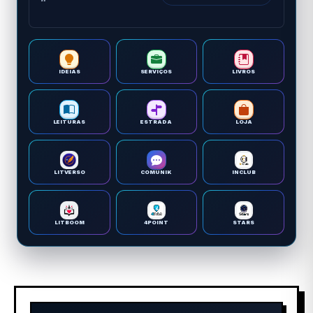
IDEIAS
SERVIÇOS
LIVROS
LEITURAS
ESTRADA
LOJA
LITVERSO
COMUNIK
INCLUB
LITBOOM
4POINT
STARS