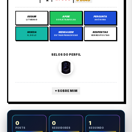
SEGUIR
APOIE
PERGUNTA
LITVERSO
GORJETA AVULSA
ANÔNIMA
MOEDA
MENSAGEM
RESPOSTAS
0,00 LC
ENTRAR PARA ENVIAR
VER RESPOSTAS
SELOS DO PERFIL
▼
SOBRE MIM
0
0
1
POSTS
SEGUIDORES
SEGUINDO