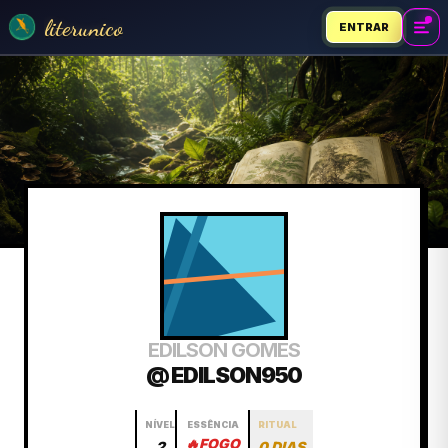
literunico
ENTRAR
EDILSON GOMES
@ EDILSON950
NÍVEL
ESSÊNCIA
RITUAL
🔥
FOGO
2
0 DIAS