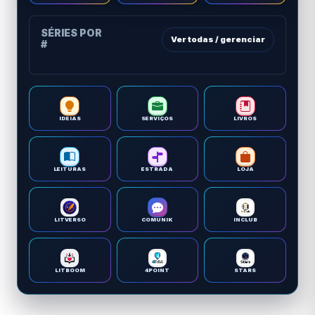
SÉRIES POR
Ver todas / gerenciar
#
IDEIAS
SERVIÇOS
LIVROS
LEITURAS
ESTRADA
LOJA
LITVERSO
COMUNIK
INCLUB
LITBOOM
4POINT
STARS