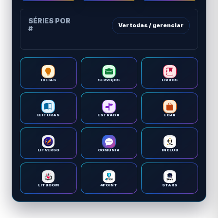
SÉRIES POR
Ver todas / gerenciar
#
IDEIAS
SERVIÇOS
LIVROS
LEITURAS
ESTRADA
LOJA
LITVERSO
COMUNIK
INCLUB
LITBOOM
4POINT
STARS