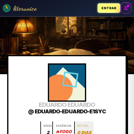
literunico
ENTRAR
EDUARDO EDUARDO
@ EDUARDO-EDUARDO-E1SYC
NÍVEL
ESSÊNCIA
RITUAL
🔥
FOGO
2
0 DIAS