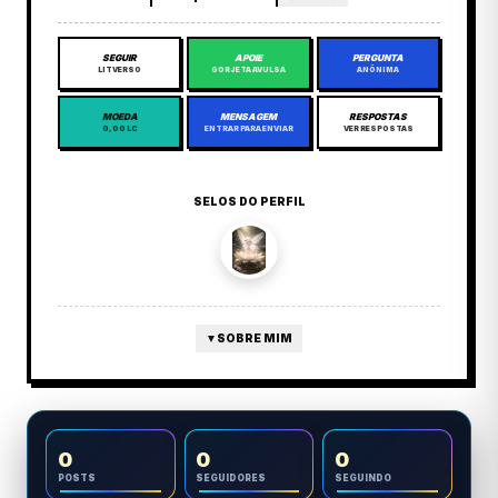
SEGUIR
APOIE
PERGUNTA
LITVERSO
GORJETA AVULSA
ANÔNIMA
MOEDA
MENSAGEM
RESPOSTAS
0,00 LC
ENTRAR PARA ENVIAR
VER RESPOSTAS
SELOS DO PERFIL
▼
SOBRE MIM
0
0
0
POSTS
SEGUIDORES
SEGUINDO